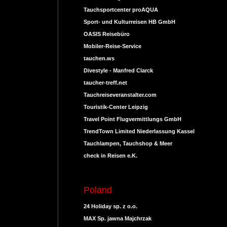
Tauchsportcenter proAQUA
Sport- und Kulturreisen HB GmbH
OASIS Reisebüro
Mobiler-Reise-Service
tauchen.ws
Divestyle - Manfred Clarck
taucher-treff.net
Tauchreiseveranstalter.com
Touristik-Center Leipzig
Travel Point Flugvermittlungs GmbH
TrendTown Limited Niederlassung Kassel
Tauchlampen, Tauchshop & Meer
check in Reisen e.K.
Poland
24 Holiday sp. z o.o.
MAX Sp. jawna Majchrzak