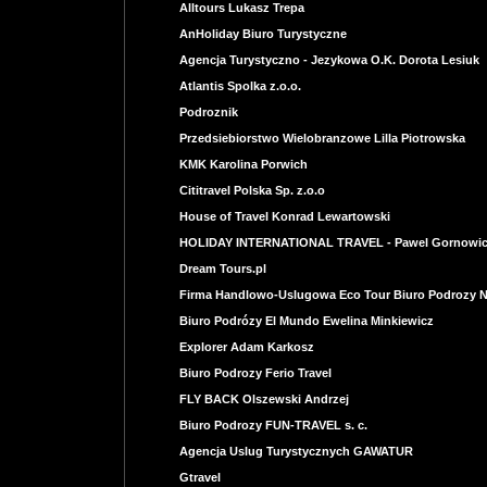
Alltours Lukasz Trepa
AnHoliday Biuro Turystyczne
Agencja Turystyczno - Jezykowa O.K. Dorota Lesiuk
Atlantis Spolka z.o.o.
Podroznik
Przedsiebiorstwo Wielobranzowe Lilla Piotrowska
KMK Karolina Porwich
Cititravel Polska Sp. z.o.o
House of Travel Konrad Lewartowski
HOLIDAY INTERNATIONAL TRAVEL - Pawel Gornowi
Dream Tours.pl
Firma Handlowo-Uslugowa Eco Tour Biuro Podrozy 
Biuro Podrózy El Mundo Ewelina Minkiewicz
Explorer Adam Karkosz
Biuro Podrozy Ferio Travel
FLY BACK Olszewski Andrzej
Biuro Podrozy FUN-TRAVEL s. c.
Agencja Uslug Turystycznych GAWATUR
Gtravel