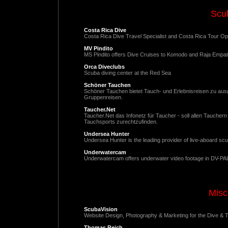
Scub
Costa Rica Dive
Costa Rica Dive Travel Specialist and Costa Rica Tour Op
MV Pindito
MS Pindito offers Dive Cruises to Komodo and Raja Empat 
Orca Diveclubs
Scuba diving center at the Red Sea
Schöner Tauchen
Schöner Tauchen bietet Tauch- und Erlebnisreisen zu au
Gruppenreisen.
Taucher.Net
Taucher.Net das Infonetz für Taucher - soll allen Tauchern 
Tauchsports zurechtzufinden.
Undersea Hunter
Undersea Hunter is the leading provider of live-aboard sc
Underwatercam
Underwatercam offers underwater video footage in DV-PAL 
Misc
ScubaVision
Website Design, Photography & Marketing for the Dive & Tr
Thomas Reich