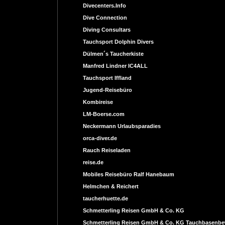
Divecenters.Info
Dive Connection
Diving Consultars
Tauchsport Dolphin Divers
Dülmen´s Taucherkiste
Manfred Lindner IC4ALL
Tauchsport Iffland
Jugend-Reisebüro
Kombireise
LM-Boerse.com
Neckermann Urlaubsparadies
orca-diver.de
Rauch Reiseladen
reise.de
Mobiles Reisebüro Ralf Hanebaum
Helmchen & Reichert
taucherhuette.de
Schmetterling Reisen GmbH & Co. KG
Schmetterling Reisen GmbH & Co. KG Tauchbasenb