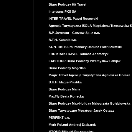
Biuro Podrozy Hit Travel
Intertrans PKS SA
INTER TRAVEL Pawel Rosowski
Agencja Turystyczna ISOLA Magdalena Trzesowska-
B.P. Juventur - Gorzow Sp. z o.o.
B.T.H. Katania s.c.
KON-TIKI Biuro Podrozy Dariusz Piotr Szumski
FHU KRAKTRAVEL Tomasz Adamczyk
LABITOUR Biuro Podrozy Przemyslaw Labijak
Biuro Podrozy Magellan
Magic Travel Agencja Turystyczna Agnieszka Gorska
B.U.H. Magis-Plastika
Biuro Podrozy Maria
MaxFly Beata Konecka
Biuro Podrozy Max-Holiday Malgorzata Golebiowska
Biuro Turystyczne Megatour Jacek Ostasz
PERFEKT s.c.
Merit Poland Andrzej Drabarek
MTOUR Bilinski-Prozorowicz