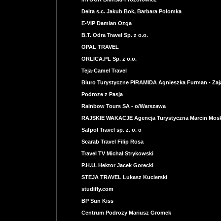
Delta s.c. Jakub Bok, Barbara Polomka
E-VIP Damian Ozga
B.T. Odra Travel Sp. z o.o.
OPAL TRAVEL
ORLICA.PL Sp. z o.o.
Teja-Camel Travel
Biuro Turystyczne PIRAMIDA Agnieszka Furman - Zaj
Podroze z Pasja
Rainbow Tours SA - o/Warszawa
RAJSKIE WAKACJE Agencja Turystyczna Marcin Mosk
Safpol Travel sp. z. o. o
Scarab Travel Filip Rosa
Travel TV Michal Strykowski
P.H.U. Hektor Jacek Gorecki
STEJA TRAVEL Lukasz Kucierski
studifly.com
BP Sun Kiss
Centrum Podrozy Mariusz Gromek